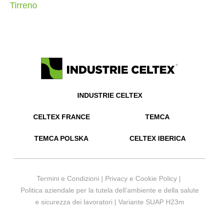
Tirreno
INDUSTRIE CELTEX
CELTEX FRANCE
TEMCA
TEMCA POLSKA
CELTEX IBERICA
Termini e Condizioni
|
Privacy e Cookie Policy
|
Politica aziendale per la tutela dell’ambiente e della salute
e sicurezza dei lavoratori
|
Variante SUAP H23m