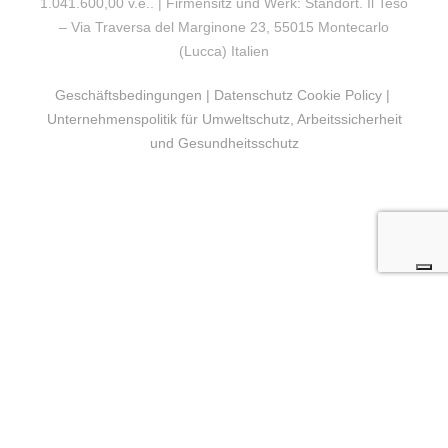
1.041.600,00 v.e.. | Firmensitz und Werk: Standort. Il Teso
– Via Traversa del Marginone 23, 55015 Montecarlo
(Lucca) Italien
Geschäftsbedingungen
|
Datenschutz Cookie Policy
|
Unternehmenspolitik für Umweltschutz, Arbeitssicherheit
und Gesundheitsschutz
LE TUE PREFERENZE RELATIVE ALLA
PRIVACY
Informativa sulla raccolta