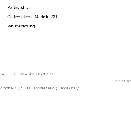
Partnership
Codice etico e Modello 231
Whistleblowing
i – C.F. E P.IVA 00491670477
Politica a
rginone 23, 55015 Montecarlo (Lucca) Italy