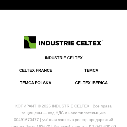
INDUSTRIE CELTEX
CELTEX FRANCE
TEMCA
TEMCA POLSKA
CELTEX IBERICA
КОПИРАЙТ © 2025 INDUSTRIE CELTEX | Все права
защищены — код НДС и налогоплательщика
00491670477 | учётная запись в реестр предприятий
города Лукка 163670 | Уставной капитал: € 1.041.600,00