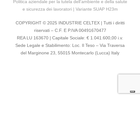
Politica aziendale per la tutela dell’ambiente e della salute
e sicurezza dei lavoratori
|
Variante SUAP H23m
COPYRIGHT © 2025 INDUSTRIE CELTEX | Tutti i diritti
riservati – C.F. E P.IVA 00491670477
REA LU 163670 | Capitale Sociale: € 1.041.600,00 i.v.
Sede Legale e Stabilimento: Loc. Il Teso – Via Traversa
del Marginone 23, 55015 Montecarlo (Lucca) Italy
LE TUE PREFERENZE RELATIVE ALLA
PRIVACY