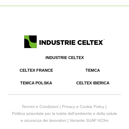
INDUSTRIE CELTEX
CELTEX FRANCE
TEMCA
TEMCA POLSKA
CELTEX IBERICA
Termini e Condizioni
|
Privacy e Cookie Policy
|
Politica aziendale per la tutela dell’ambiente e della salute
e sicurezza dei lavoratori
|
Variante SUAP H23m