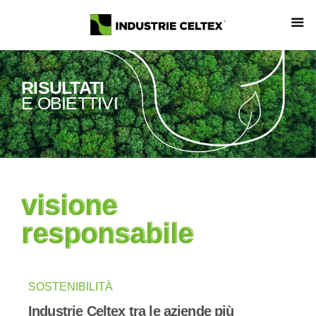
RISULTATI
E OBIETTIVI
visione
visione
responsabile
responsabile
SOSTENIBILITÀ
Industrie Celtex tra le aziende più