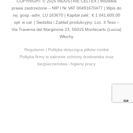
COPYRIGHT © 2025 INDUSTRIE CELTEX | Wszelkie
prawa zastrzeżone – NIP I Nr VAT 00491670477 | Wpis do
rej. gosp.-adm. LU 163670 | Kapitał zakł.: € 1 041,600,00
opł. w cał. | Siedziba i Zakład produkcyjny: Loc. Il Teso –
Via Traversa del Marginone 23, 55015 Montecarlo (Lucca)
Włochy
Regulamin
|
Polityka dotycząca plików cookie
Polityka firmy w zakresie ochrony środowiska oraz
bezpieczeństwa i higieny pracy