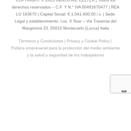
derechos reservados – C.F. Y N.° IVA 00491670477 | REA
LU 163670 | Capital Social: € 1.041.600,00 i.v. | Sede
Legal y establecimiento: Loc. Il Teso – Via Traversa del
Marginone 23, 55015 Montecarlo (Lucca) Italia
Términos y Condiciones
|
Privacy y Cookie Policy
|
Política empresarial para la protección del medio ambiente
y la salud y seguridad de los trabajadores
LE TUE PREFERENZE RELATIVE ALLA
PRIVACY